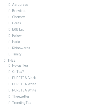
Aeropress
Brewista
Chemex
Cores
E&B Lab
Fellow
Hario
Rhinowares
Trinity
THEE
Novus Tea
Or Tea?
PURETEA Black
PURETEA White
PURETEA White
Theezetter
TrendingTea