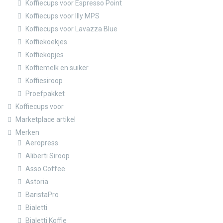
Koffiecups voor Espresso Point
Koffiecups voor Illy MPS
Koffiecups voor Lavazza Blue
Koffiekoekjes
Koffiekopjes
Koffiemelk en suiker
Koffiesiroop
Proefpakket
Koffiecups voor
Marketplace artikel
Merken
Aeropress
Aliberti Siroop
Asso Coffee
Astoria
BaristaPro
Bialetti
Bialetti Koffie