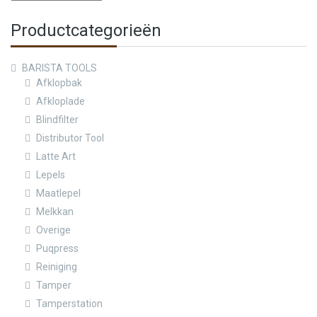
Productcategorieën
BARISTA TOOLS
Afklopbak
Afkloplade
Blindfilter
Distributor Tool
Latte Art
Lepels
Maatlepel
Melkkan
Overige
Puqpress
Reiniging
Tamper
Tamperstation