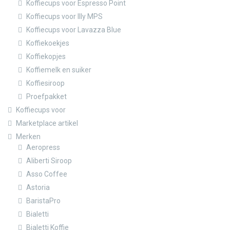
Koffiecups voor Espresso Point
Koffiecups voor Illy MPS
Koffiecups voor Lavazza Blue
Koffiekoekjes
Koffiekopjes
Koffiemelk en suiker
Koffiesiroop
Proefpakket
Koffiecups voor
Marketplace artikel
Merken
Aeropress
Aliberti Siroop
Asso Coffee
Astoria
BaristaPro
Bialetti
Bialetti Koffie