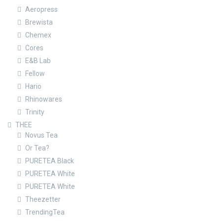
Aeropress
Brewista
Chemex
Cores
E&B Lab
Fellow
Hario
Rhinowares
Trinity
THEE
Novus Tea
Or Tea?
PURETEA Black
PURETEA White
PURETEA White
Theezetter
TrendingTea