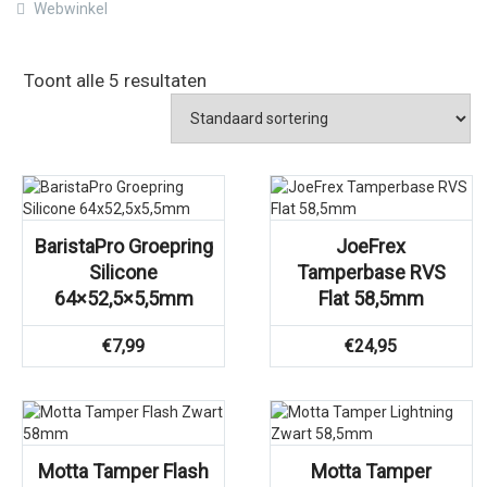
Webwinkel
Toont alle 5 resultaten
BaristaPro Groepring
JoeFrex
Silicone
Tamperbase RVS
64×52,5×5,5mm
Flat 58,5mm
€
7,99
€
24,95
Motta Tamper Flash
Motta Tamper