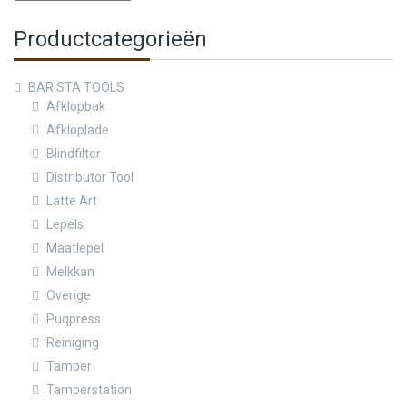
Productcategorieën
BARISTA TOOLS
Afklopbak
Afkloplade
Blindfilter
Distributor Tool
Latte Art
Lepels
Maatlepel
Melkkan
Overige
Puqpress
Reiniging
Tamper
Tamperstation