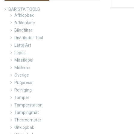
BARISTA TOOLS
Afklopbak
Afkloplade
Blindfilter
Distributor Tool
Latte Art
Lepels
Maatlepel
Melkkan
Overige
Puqpress
Reiniging
Tamper
Tamperstation
Tampingmat
Thermometer
Uitklopbak