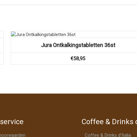
Vergelijk
Jura Ontkalkingstabletten 36st
€
58,95
service
Coffee & Drinks d
voorwaarden
Coffee & Drinks d’Italia