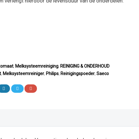
 verlengt hierdoor de levensduur van de onderdelen.
tomaat
,
Melksysteemreiniging
,
REINIGING & ONDERHOUD
t
,
Melksysteemreiniger
,
Philips
,
Reinigingspoeder
,
Saeco