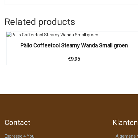
Related products
Vergelijk
Pällo Coffeetool Steamy Wanda Small groen
€
9,95
Contact
Klanten
Algemene 
Espresso 4 You