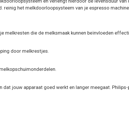
lkdoorloopsysteem en verlengt hierdoor de levensduur van 
nd. reinig het melkdoorloopsysteem van je espresso machine
n je melkresten die de melksmaak kunnen beïnvloeden effecti
ing door melkrestjes.
le melkopschuimonderdelen.
n dat jouw apparaat goed werkt en langer meegaat. Philips-