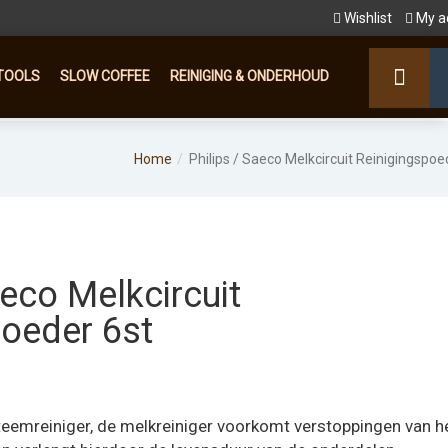
Wishlist
My a
TOOLS
SLOW COFFEE
REINIGING & ONDERHOUD
Home
Philips / Saeco Melkcircuit Reinigingspoe
aeco Melkcircuit
poeder 6st
teemreiniger, de melkreiniger voorkomt verstoppingen van h