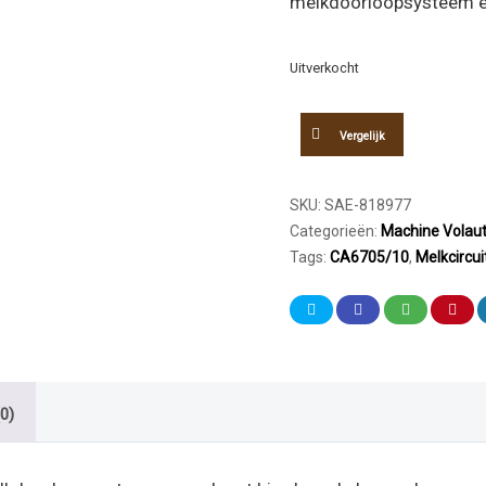
melkdoorloopsysteem en
Uitverkocht
Vergelijk
SKU:
SAE-818977
Categorieën:
Machine Volau
Tags:
CA6705/10
,
Melkcircui
0)