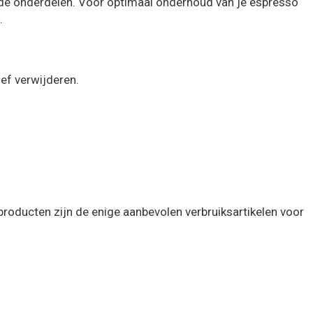
de onderdelen. Voor optimaal onderhoud van je espresso
.
ef verwijderen.
producten zijn de enige aanbevolen verbruiksartikelen voor