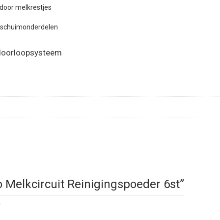
door melkrestjes
opschuimonderdelen
kdoorloopsysteem
co Melkcircuit Reinigingspoeder 6st”
.