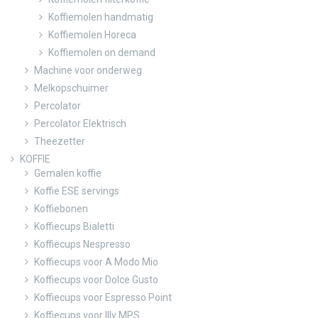
Koffiemolen handmatig
Koffiemolen Horeca
Koffiemolen on demand
Machine voor onderweg
Melkopschuimer
Percolator
Percolator Elektrisch
Theezetter
KOFFIE
Gemalen koffie
Koffie ESE servings
Koffiebonen
Koffiecups Bialetti
Koffiecups Nespresso
Koffiecups voor A Modo Mio
Koffiecups voor Dolce Gusto
Koffiecups voor Espresso Point
Koffiecups voor Illy MPS