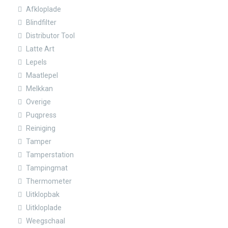
Afkloplade
Blindfilter
Distributor Tool
Latte Art
Lepels
Maatlepel
Melkkan
Overige
Puqpress
Reiniging
Tamper
Tamperstation
Tampingmat
Thermometer
Uitklopbak
Uitkloplade
Weegschaal